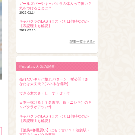
ガールズバーやキャバクラの体入って怖い？
気をつけることは？
2022.02.14
キャバクラのLAST(ラスト)とは何時なのか
【表記理由も解説】
2022.02.10
記事一覧を見る>
Popular/人気の記事
売れないキャバ嬢15パターン一挙公開！あ
なたは大丈夫？[マネるな危険]
できる女のさ・し・す・せ・そ
日本一稼げる！？名古屋、錦（ニシキ）のキ
ャバクラがアツい件
キャバクラのLAST(ラスト)とは何時なのか
【表記理由も解説】
【池袋=客層悪い】はもう古い？！池袋駅・
東口のキャバクラ事情