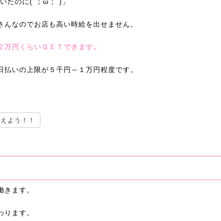
たのに(´；ω；`)」
さんなのでお店も高い時給を出せません。
２万円くらいＧＥＴできます。
日払いの上限が５千円～１万円程度です。
。
考えよう！！
働きます。
わります。