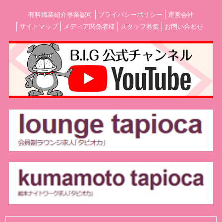
有料職業紹介事業認可
プライバシーポリシー
運営会社
サイトマップ
メディア関係者様
スタッフ募集
お問い合わせ