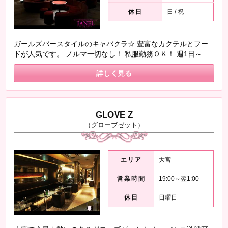
休日
日 / 祝
ガールズバースタイルのキャバクラ☆ 豊富なカクテルとフー
ドが人気です。 ノルマ一切なし！ 私服勤務ＯＫ！ 週1日～Ｏ
Ｋ！ 女の子は明るく元気な子が多いです♪ 本格的なキャバクラ
詳しく見る
が苦手な子にオススメ ライトにお仕事できます(^^)/
GLOVE Z
（グローブゼット）
エリア
大宮
営業時間
19:00～翌1:00
休日
日曜日