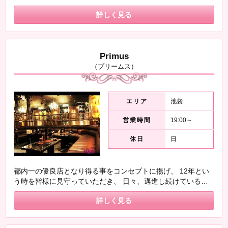
に、充実のバックが盛りだくさん＼\\٩( 'ω' )و //／ 同伴、本指
詳しく見る
名フルバック VIPルームバック、ボトルバック、フードバッ
ク、 ドリンクバックと、超充実の高額バック！ その日の稼い
だ分はその日に給料表としてメールで届くのも、信頼のおける
ポイント♪ お酒が飲めなくても大丈夫◎ 完全自由出勤◎ ノル
Primus
マ・罰金なし◎ 更衣室&鍵付き個人ロッカー完備◎
（プリームス）
エリア
池袋
営業時間
19:00～
休日
日
都内一の優良店となり得る事をコンセプトに揚げ、 12年とい
う時を皆様に見守っていただき、 日々、邁進し続けている
「プリームス」❤ お店の運営方針は《助け合い》！！ キャス
詳しく見る
ト同士は仲が良くアットホームな空間となっております＼
(^o^)／ 寮も完備されているので、東京以外の女の子も大歓
迎！！ ＪＡＮＥＬが全力であなたをサポートしますよ(○´∀｀