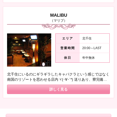
MALIBU
（マリブ）
エリア
北千住
営業時間
20:00～LAST
休日
年中無休
北千住にいるのにギラギラしたキャバクラという感じではなく
南国のリゾートを思わせる店内ヾ(･∀･`*) 送りあり、寮完備、
高額バックあり！！！！！ 北千住でかなりおススメなお店♪
詳しく見る