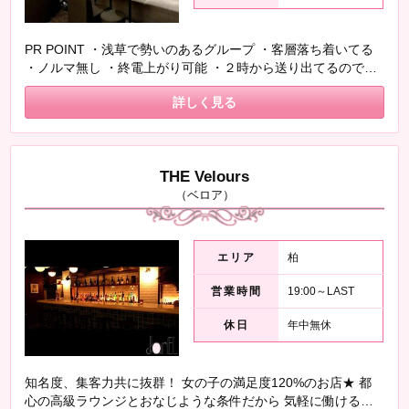
PR POINT ・浅草で勢いのあるグループ ・客層落ち着いてる
・ノルマ無し ・終電上がり可能 ・２時から送り出てるので早
上がりも可能
詳しく見る
THE Velours
（ベロア）
エリア
柏
営業時間
19:00～LAST
休日
年中無休
知名度、集客力共に抜群！ 女の子の満足度120%のお店★ 都
心の高級ラウンジとおなじような条件だから 気軽に働けるの