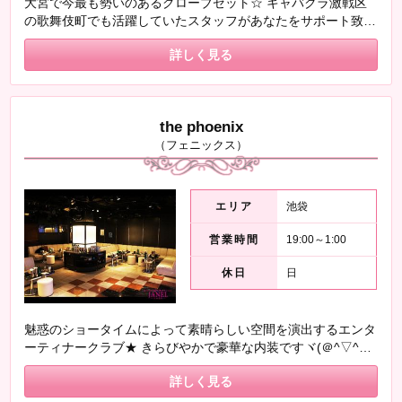
大宮で今最も勢いのあるグローブゼット☆ キャバクラ激戦区
の歌舞伎町でも活躍していたスタッフがあなたをサポート致し
ますψ(・ω´・,,ψ 「お試しの入店」ももちろん歓迎♪
詳しく見る
the phoenix
（フェニックス）
エリア
池袋
営業時間
19:00～1:00
休日
日
魅惑のショータイムによって素晴らしい空間を演出するエンタ
ーティナークラブ★ きらびやかで豪華な内装ですヾ(＠^▽^＠)
ﾉ 毎日2回のダンスショーあり❤❤ お客様層が六本木や銀座系
詳しく見る
の 落ち着いた紳士的なサラリーマンの方ばかり（*^_^*） 普段
にはない出会いがあるかも・・・❤