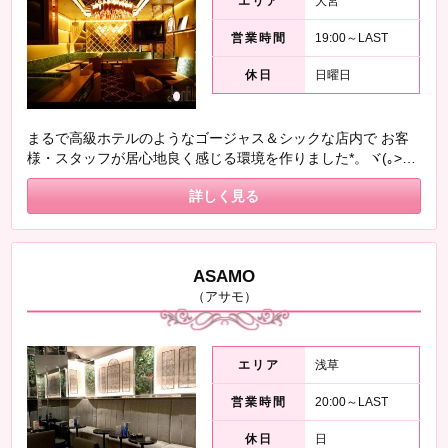
エリア
大宮
営業時間
19:00～LAST
休日
日曜日
まるで高級ホテルのようなゴージャス＆シックな店内で お客
様・スタッフが居心地良く感じる環境を作りました*。ヾ(｡>ｖ
<｡)ﾉﾞ*。 大宮駅から徒歩1分で通いやすい！ 高額バックでしっ
詳しく見る
かり稼げる★ 努力は随時お給料に反映◎ 短期勤務もOK♪
寮も完備しているので、 新しい環境でチャレンジしたいと思
っている方もどんどんご応募ください♪♪♪
ASAMO
（アサモ）
エリア
浅草
営業時間
20:00～LAST
休日
日