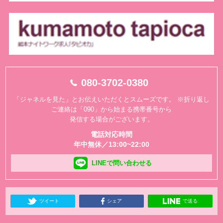
080-3702-0380
「ジャネルを見た」とお伝えいただくとスムーズです。
※折り返し
ご連絡は「090」から始まる携帯番号から
発信する場合がございます。
電話対応時間
年中無休／13:00~22:00
LINEで問い合わせる
ツイート
シェア
で送る