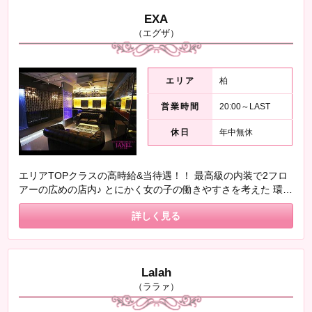
○)ﾉ
EXA
（エグザ）
エリア
柏
営業時間
20:00～LAST
休日
年中無休
エリアTOPクラスの高時給&当待遇！！ 最高級の内装で2フロ
アーの広めの店内♪ とにかく女の子の働きやすさを考えた 環境
づくりが特徴のお店(^_-)-☆ お酒が飲めなくても大丈夫！！！
詳しく見る
お客様と楽しい時間を過ごせればそれでOK！！
Lalah
（ララァ）