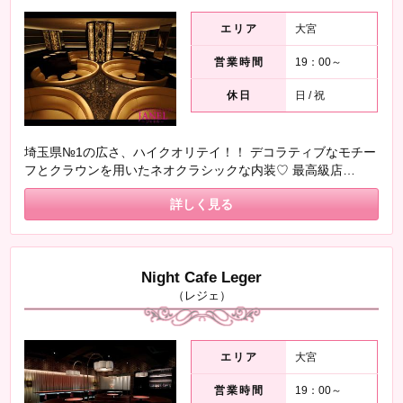
エリア
大宮
営業時間
19：00～
休日
日 / 祝
埼玉県№1の広さ、ハイクオリテイ！！ デコラティブなモチー
フとクラウンを用いたネオクラシックな内装♡ 最高級店
「Club Lalah」のキャストというステータス。 ヘアメイクア
詳しく見る
ップアーティスト、スタイリスト、ソムリエ、コンセルジ
ュ・・・ お姫様のような待遇でお仕事ができます。 ララァは
素敵な女性を目指せる場所です❤❤ そんな女性を目指したい方
は是非、体入から始めてみませんか？ きっと将来に役立つは
Night Cafe Leger
ずです( ´ ▽ ` )ﾉ
（レジェ）
エリア
大宮
営業時間
19：00～